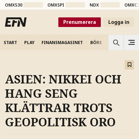
OMXS30
OMXSPI
NDX
OMXC
Prenumerera
Logga in
START
PLAY
FINANSMAGASINET
BÖRS
VETENSKAP
ASIEN: NIKKEI OCH
HANG SENG
KLÄTTRAR TROTS
GEOPOLITISK ORO