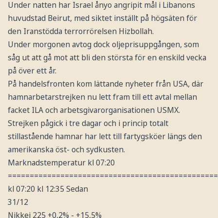
Under natten har Israel ånyo angripit mål i Libanons
huvudstad Beirut, med siktet inställt på högsäten för
den Iranstödda terrorrörelsen Hizbollah.
Under morgonen avtog dock oljeprisuppgången, som
såg ut att gå mot att bli den största för en enskild vecka
på över ett år.
På handelsfronten kom lättande nyheter från USA, där
hamnarbetarstrejken nu lett fram till ett avtal mellan
facket ILA och arbetsgivarorganisationen USMX.
Strejken pågick i tre dagar och i princip totalt
stillastående hamnar har lett till fartygsköer längs den
amerikanska öst- och sydkusten.
Marknadstemperatur kl 07:20
================================================
kl 07:20 kl 12:35 Sedan
31/12
Nikkei 225 +0,2% - +15,5%