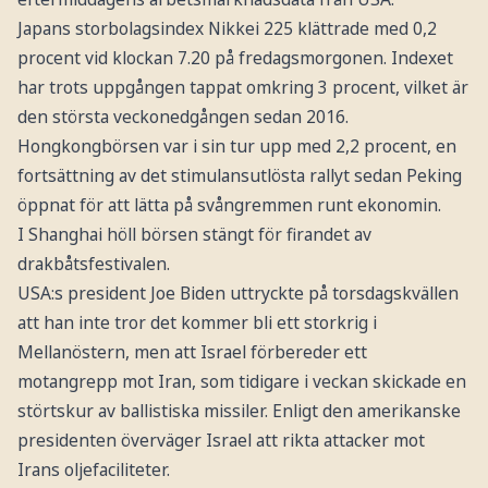
Japans storbolagsindex Nikkei 225 klättrade med 0,2
procent vid klockan 7.20 på fredagsmorgonen. Indexet
har trots uppgången tappat omkring 3 procent, vilket är
den största veckonedgången sedan 2016.
Hongkongbörsen var i sin tur upp med 2,2 procent, en
fortsättning av det stimulansutlösta rallyt sedan Peking
öppnat för att lätta på svångremmen runt ekonomin.
I Shanghai höll börsen stängt för firandet av
drakbåtsfestivalen.
USA:s president Joe Biden uttryckte på torsdagskvällen
att han inte tror det kommer bli ett storkrig i
Mellanöstern, men att Israel förbereder ett
motangrepp mot Iran, som tidigare i veckan skickade en
störtskur av ballistiska missiler. Enligt den amerikanske
presidenten överväger Israel att rikta attacker mot
Irans oljefaciliteter.