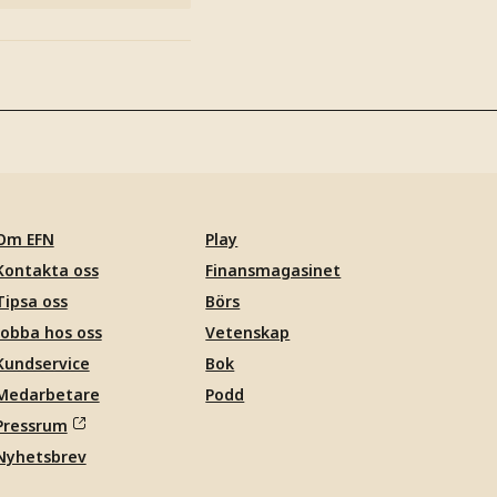
Om EFN
Play
Kontakta oss
Finansmagasinet
Tipsa oss
Börs
Jobba hos oss
Vetenskap
Kundservice
Bok
Medarbetare
Podd
Pressrum
Nyhetsbrev