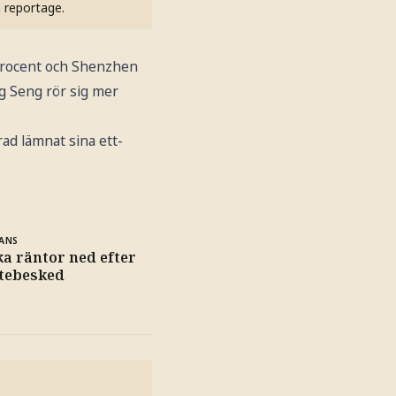
h reportage.
 procent och Shenzhen
g Seng rör sig mer
ad lämnat sina ett-
ANS
a räntor ned efter
ntebesked