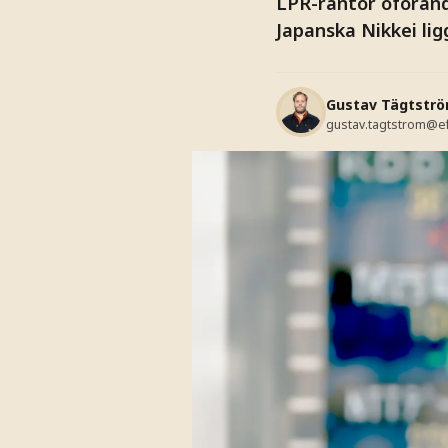
LPR-räntor oförän
Japanska Nikkei li
Gustav Tägtstr
gustav.tagtstrom@e