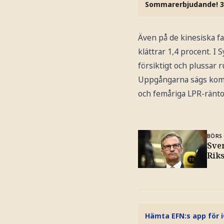
Sommarerbjudande! 3
Även på de kinesiska f
klättrar 1,4 procent. 
försiktigt och plussar r
Uppgångarna sägs komma
och femåriga LPR-ränto
BÖRS 
Sve
Rik
Hämta EFN:s app för 