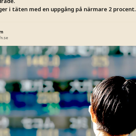
drade.
gger i täten med en uppgång på närmare 2 procent.
öm
fn.se