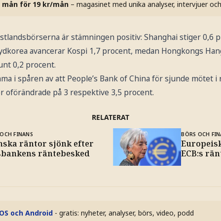
 mån för 19 kr/mån
– magasinet med unika analyser, intervjuer oc
astlandsbörserna är stämningen positiv: Shanghai stiger 0,6
I Sydkorea avancerar Kospi 1,7 procent, medan Hongkongs Han
unt 0,2 procent.
 i spåren av att People’s Bank of China för sjunde mötet i r
r oförändrade på 3 respektive 3,5 procent.
RELATERAT
OCH FINANS
BÖRS OCH FIN
nska räntor sjönk efter
Europeisk
sbankens räntebesked
ECB:s rä
iOS och Android
- gratis: nyheter, analyser, börs, video, podd