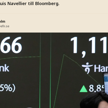
is Navellier till Bloomberg.
olm
efn.se