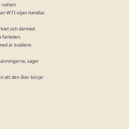
 natten.
edan WTI-oljan handlas
urkiet och därmed
 farleden.
rmed är kvällens
pänningarna, säger
n att den åter börjar