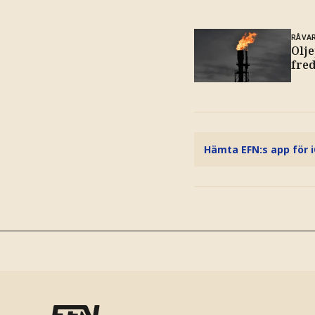
RÅVA
Olje
fre
Hämta EFN:s app för 