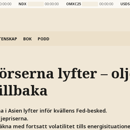
0:00:00
NDX
00:00:00
OMXC25
00:00:00
USDS
TENSKAP
BOK
PODD
rserna lyfter – ol
tillbaka
 i Asien lyfter inför kvällens Fed-besked.
jepriserna.
äkna med fortsatt volatilitet tills energisituatione