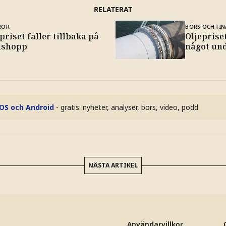
RELATERAT
ROR
BÖRS OCH FIN
priset faller tillbaka på
Oljepriset
dshopp
något un
iOS och Android
- gratis: nyheter, analyser, börs, video, podd
NÄSTA ARTIKEL
Användarvillkor