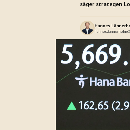
säger strategen Lou
Hannes Lännerh
hannes.lannerholm@