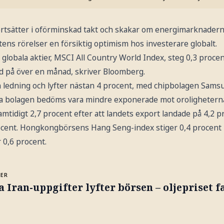
 fortsätter i oförminskad takt och skakar om energimarknadern
ttens rörelser en försiktig optimism hos investerare globalt.
globala aktier, MSCI All Country World Index, steg 0,3 proce
d på över en månad, skriver Bloomberg.
n ledning och lyfter nästan 4 procent, med chipbolagen Sams
a bolagen bedöms vara mindre exponerade mot oroligheterna
mtidigt 2,7 procent efter att landets export landade på 4,2 pro
rocent. Hongkongbörsens Hang Seng-index stiger 0,4 procen
0,6 procent.
MER
 Iran-uppgifter lyfter börsen – oljepriset fa