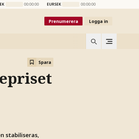
EK
00:00:00
EURSEK
00:00:00
Prenumerera
Logga in
Spara
jepriset
n stabiliseras,