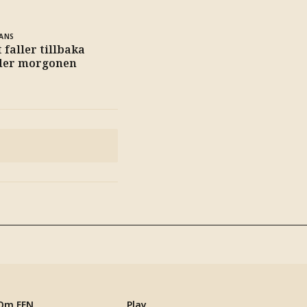
ANS
 faller tillbaka
der morgonen
Om EFN
Play