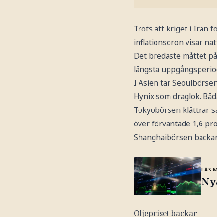
Trots att kriget i Iran
inflationsoron visar na
Det bredaste måttet på 
längsta uppgångsperio
I Asien tar Seoulbörse
Hynix som draglok. Båd
Tokyobörsen klättrar sa
över förväntade 1,6 p
Shanghaibörsen backar 
LÄS 
Nya
Oljepriset backar