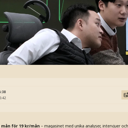
6:38
6:42
 mån för 19 kr/mån
– magasinet med unika analyser, intervjuer oc