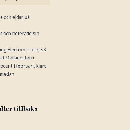
a och eldar på
nt och noterade sin
ung Electronics och SK
 i Mellanöstern.
cent i februari, klart
t medan
ller tillbaka