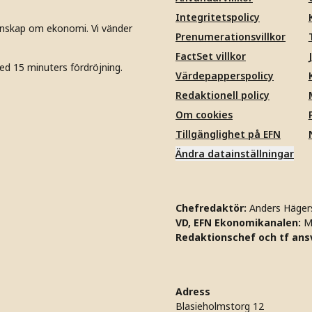
Integritetspolicy
unskap om ekonomi. Vi vänder
Prenumerationsvillkor
FactSet villkor
ed 15 minuters fördröjning.
Värdepapperspolicy
Redaktionell policy
Om cookies
Tillgänglighet på EFN
Ändra datainställningar
Chefredaktör:
Anders Häger
VD, EFN Ekonomikanalen:
M
Redaktionschef och tf ansv
Adress
Blasieholmstorg 12