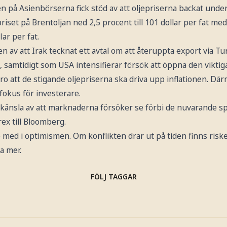
 på Asienbörserna fick stöd av att oljepriserna backat under
priset på Brentoljan ned 2,5 procent till 101 dollar per fat m
lar per fat.
 av att Irak tecknat ett avtal om att återuppta export via T
samtidigt som USA intensifierar försök att öppna den viktiga
oro att de stigande oljepriserna ska driva upp inflationen. Dä
fokus för investerare.
 känsla av att marknaderna försöker se förbi de nuvarande s
ex till Bloomberg.
e med i optimismen. Om konflikten drar ut på tiden finns riske
a mer.
FÖLJ TAGGAR