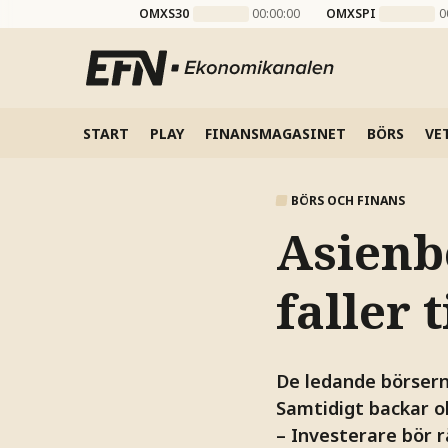
OMXS30
00:00:00
OMXSPI
0
START
PLAY
FINANSMAGASINET
BÖRS
VE
BÖRS OCH FINANS
Asienbö
faller 
De ledande börserna
Samtidigt backar ol
– Investerare bör r