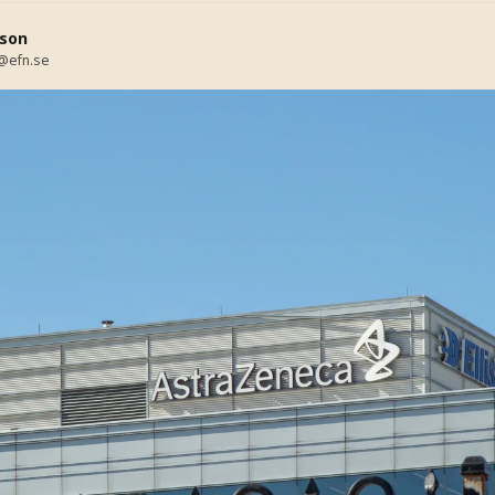
son
@efn.se