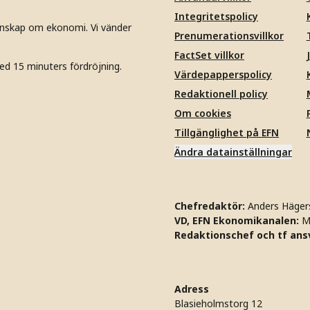
Integritetspolicy
unskap om ekonomi. Vi vänder
Prenumerationsvillkor
FactSet villkor
ed 15 minuters fördröjning.
Värdepapperspolicy
Redaktionell policy
Om cookies
Tillgänglighet på EFN
Ändra datainställningar
Chefredaktör:
Anders Häger
VD, EFN Ekonomikanalen:
M
Redaktionschef och tf ansv
Adress
Blasieholmstorg 12