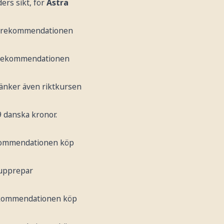
ers sikt, för
Astra
ar rekommendationen
r rekommendationen
 sänker även riktkursen
 danska kronor.
Rekommendationen köp
 upprepar
Rekommendationen köp