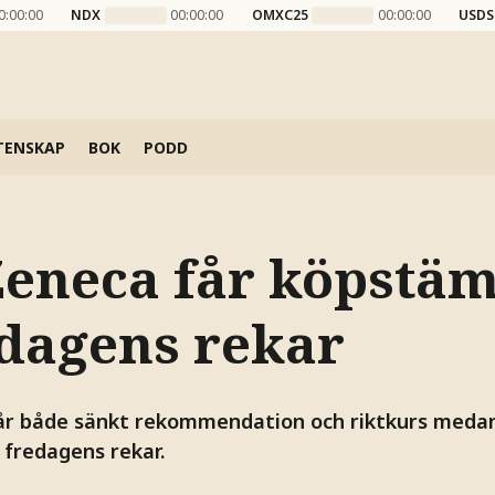
0:00:00
NDX
00:00:00
OMXC25
00:00:00
USDS
TENSKAP
BOK
PODD
Zeneca får köpstäm
 dagens rekar
får både sänkt rekommendation och riktkurs meda
 fredagens rekar.