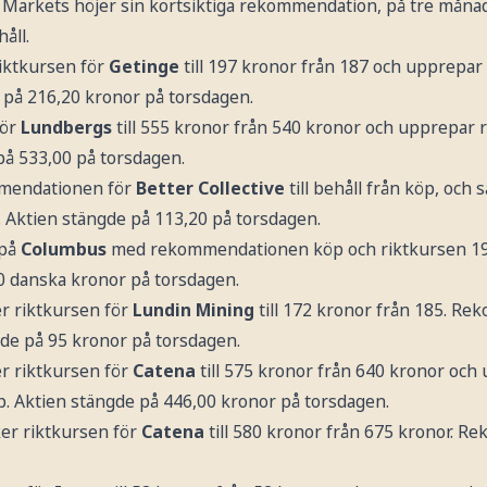
Markets höjer sin kortsiktiga rekommendation, på tre månad
håll.
iktkursen för
Getinge
till 197 kronor från 187 och upprep
e på 216,20 kronor på torsdagen.
för
Lundbergs
till 555 kronor från 540 kronor och upprepa
på 533,00 på torsdagen.
mmendationen för
Better Collective
till behåll från köp, och
5. Aktien stängde på 113,20 på torsdagen.
 på
Columbus
med rekommendationen köp och riktkursen 19
0 danska kronor på torsdagen.
er riktkursen för
Lundin Mining
till 172 kronor från 185. 
de på 95 kronor på torsdagen.
er riktkursen för
Catena
till 575 kronor från 640 kronor och
 Aktien stängde på 446,00 kronor på torsdagen.
er riktkursen för
Catena
till 580 kronor från 675 kronor. 