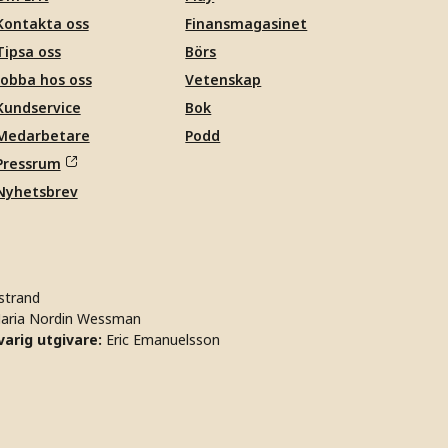
Kontakta oss
Finansmagasinet
Tipsa oss
Börs
Jobba hos oss
Vetenskap
Kundservice
Bok
Medarbetare
Podd
Pressrum
Nyhetsbrev
strand
aria Nordin Wessman
arig utgivare:
Eric Emanuelsson