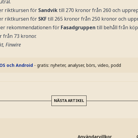
tral.
r riktkursen för
Sandvik
till 270 kronor från 260 och uppre
r riktkursen för
SKF
till 265 kronor från 250 kronor och up
ker rekommendationen för
Fasadgruppen
till behåll från k
r från 73 kronor.
t, Finwire
iOS och Android
- gratis: nyheter, analyser, börs, video, podd
NÄSTA ARTIKEL
Användarvillkor