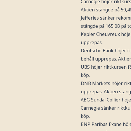
Carnegie höjer riktkur
Aktien stängde på 50,4
Jefferies sänker reko
stängde på 165,08 på t
Kepler Cheuvreux höje
upprepas.
Deutsche Bank höjer r
behåll upprepas. Aktie
UBS höjer riktkursen f
köp.
DNB Markets höjer rik
upprepas. Aktien stäng
ABG Sundal Collier hö
Carnegie sänker riktku
köp.
BNP Paribas Exane höje