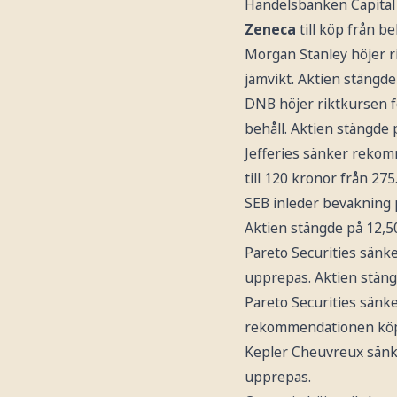
Handelsbanken Capital 
Zeneca
till köp från be
Morgan Stanley höjer r
jämvikt. Aktien stängd
DNB höjer riktkursen 
behåll. Aktien stängde 
Jefferies sänker reko
till 120 kronor från 27
SEB inleder bevakning
Aktien stängde på 12,5
Pareto Securities sänk
upprepas. Aktien stäng
Pareto Securities sänk
rekommendationen köp.
Kepler Cheuvreux sänk
upprepas.