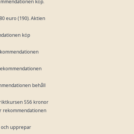
ekommendationen köp.
80 euro (190). Aktien
endationen köp
 Rekommendationen
r rekommendationen
ommendationen behåll
d riktkursen 556 kronor
par rekommendationen
r och upprepar