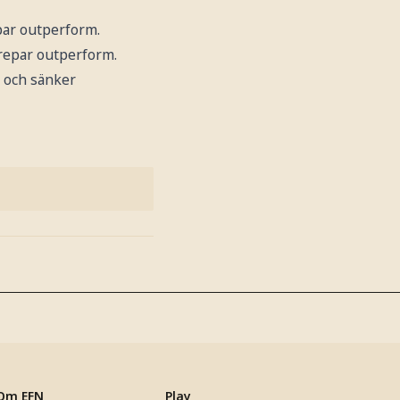
par outperform.
prepar outperform.
öp och sänker
Om EFN
Play