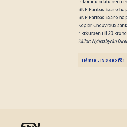
rekommendationen neu
BNP Paribas Exane höje
BNP Paribas Exane höje
Kepler Cheuvreux sän
riktkursen till 23 krono
Källor: Nyhetsbyrån Direk
Hämta EFN:s app för 