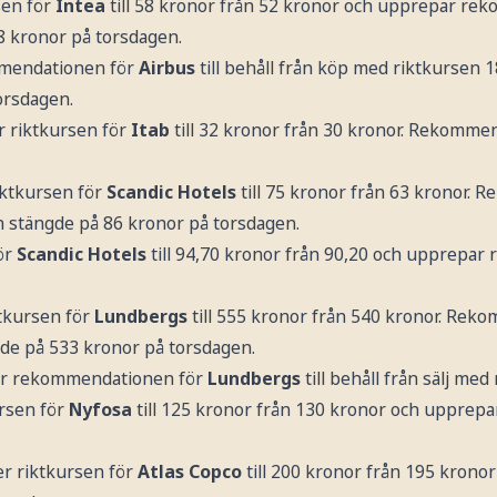
sen för
Intea
till 58 kronor från 52 kronor och upprepar r
8 kronor på torsdagen.
mmendationen för
Airbus
till behåll från köp med riktkursen 1
orsdagen.
r riktkursen för
Itab
till 32 kronor från 30 kronor. Rekomm
iktkursen för
Scandic Hotels
till 75 kronor från 63 kronor.
n stängde på 86 kronor på torsdagen.
ör
Scandic Hotels
till 94,70 kronor från 90,20 och upprepa
tkursen för
Lundbergs
till 555 kronor från 540 kronor. Rek
de på 533 kronor på torsdagen.
jer rekommendationen för
Lundbergs
till behåll från sälj me
rsen för
Nyfosa
till 125 kronor från 130 kronor och uppre
r riktkursen för
Atlas Copco
till 200 kronor från 195 krono