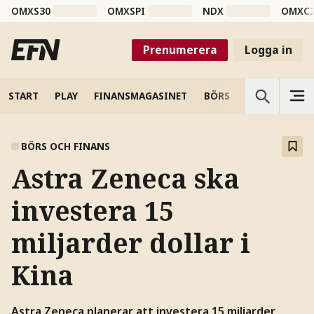
OMXS30
OMXSPI
NDX
OMXC
Prenumerera
Logga in
START
PLAY
FINANSMAGASINET
BÖRS
VETENSKAP
BÖRS OCH FINANS
Astra Zeneca ska
investera 15
miljarder dollar i
Kina
Astra Zeneca planerar att investera 15 miljarder