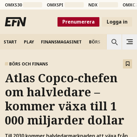
OMXS30
OMXSPI
NDX
OMXC
Prenumerera
Logga in
START
PLAY
FINANSMAGASINET
BÖRS
VETENSKAP
BÖRS OCH FINANS
Atlas Copco-chefen
om halvledare –
kommer växa till 1
000 miljarder dollar
Till 2030 kommer halvledarmarknaden att växa från