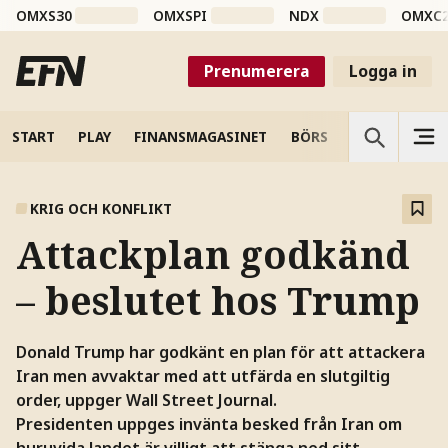
OMXS30
OMXSPI
NDX
OMXC
Prenumerera
Logga in
START
PLAY
FINANSMAGASINET
BÖRS
VETENSKAP
KRIG OCH KONFLIKT
Attackplan godkänd
– beslutet hos Trump
Donald Trump har godkänt en plan för att attackera
Iran men avvaktar med att utfärda en slutgiltig
order, uppger Wall Street Journal.
Presidenten uppges invänta besked från Iran om
huruvida landet är villigt att stänga ned sitt