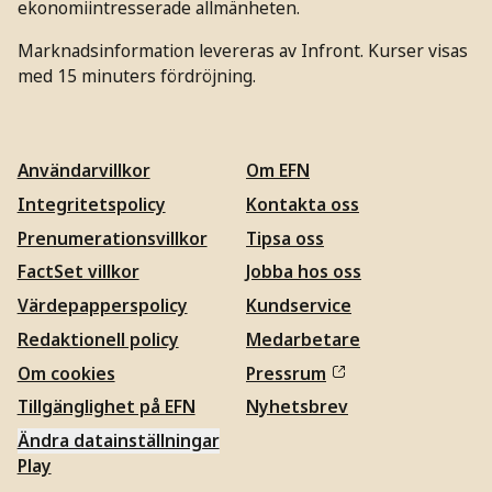
ekonomiintresserade allmänheten.
Marknadsinformation levereras av Infront. Kurser visas
med 15 minuters fördröjning.
Användarvillkor
Om EFN
Integritetspolicy
Kontakta oss
Prenumerationsvillkor
Tipsa oss
FactSet villkor
Jobba hos oss
Värdepapperspolicy
Kundservice
Redaktionell policy
Medarbetare
Om cookies
Pressrum
Tillgänglighet på EFN
Nyhetsbrev
Ändra datainställningar
Play