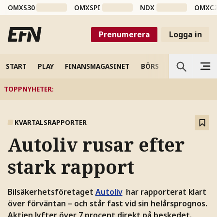
OMXS30
OMXSPI
NDX
OMXC
Prenumerera
Logga in
START
PLAY
FINANSMAGASINET
BÖRS
VETENSKAP
TOPPNYHETER
:
KVARTALSRAPPORTER
Autoliv rusar efter
stark rapport
Bilsäkerhetsföretaget
Autoliv
har rapporterat klart
över förväntan – och står fast vid sin helårsprognos.
Aktien lyfter över 7 procent direkt på beskedet.