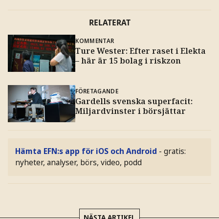
RELATERAT
KOMMENTAR
Ture Wester: Efter raset i Elekta
– här är 15 bolag i riskzon
FÖRETAGANDE
Gardells svenska superfacit:
Miljardvinster i börsjättar
Hämta EFN:s app för iOS och Android
- gratis:
nyheter, analyser, börs, video, podd
NÄSTA ARTIKEL