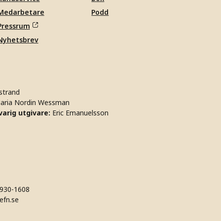
Medarbetare
Podd
Pressrum
Nyhetsbrev
strand
aria Nordin Wessman
arig utgivare:
Eric Emanuelsson
930-1608
efn.se