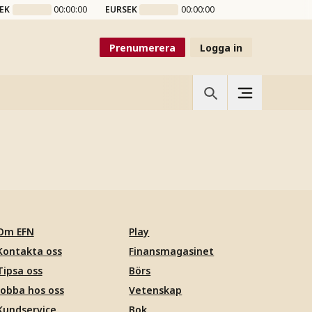
EK
00:00:00
EURSEK
00:00:00
Prenumerera
Logga in
Om EFN
Play
Kontakta oss
Finansmagasinet
Tipsa oss
Börs
Jobba hos oss
Vetenskap
Kundservice
Bok