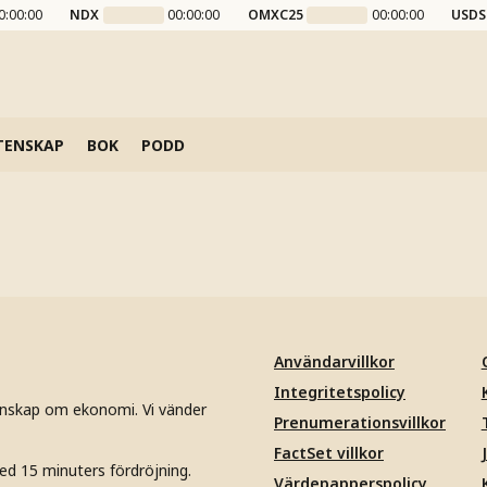
0:00:00
NDX
00:00:00
OMXC25
00:00:00
USDS
TENSKAP
BOK
PODD
Användarvillkor
Integritetspolicy
unskap om ekonomi. Vi vänder
Prenumerationsvillkor
FactSet villkor
ed 15 minuters fördröjning.
Värdepapperspolicy