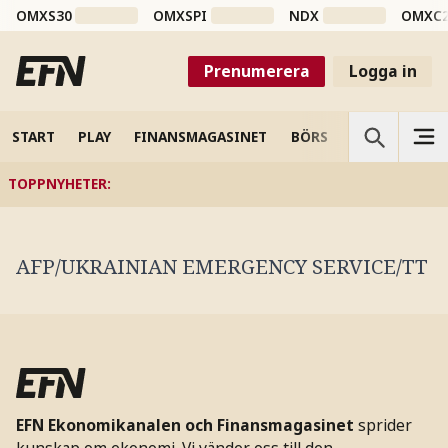
OMXS30
OMXSPI
NDX
OMXC
Prenumerera
Logga in
START
PLAY
FINANSMAGASINET
BÖRS
VETENSKAP
TOPPNYHETER
:
AFP/UKRAINIAN EMERGENCY SERVICE/TT
EFN Ekonomikanalen och Finansmagasinet
sprider
kunskap om ekonomi. Vi vänder oss till den