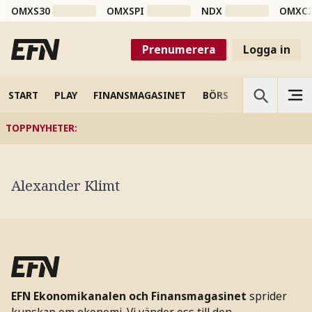
OMXS30
OMXSPI
NDX
OMXC
Prenumerera
Logga in
START
PLAY
FINANSMAGASINET
BÖRS
VETENSKAP
TOPPNYHETER
:
Alexander Klimt
EFN Ekonomikanalen och Finansmagasinet
sprider
kunskap om ekonomi. Vi vänder oss till den