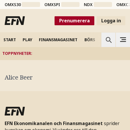
OMXS30
OMXSPI
NDX
OMXC
Prenumerera
Logga in
START
PLAY
FINANSMAGASINET
BÖRS
VETENSKAP
TOPPNYHETER
:
Alice Beer
EFN Ekonomikanalen och Finansmagasinet
sprider
kunskap om ekonomi. Vi vänder oss till den