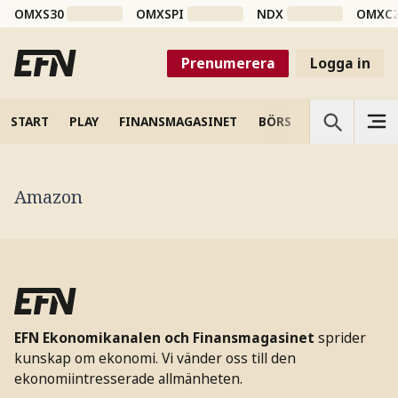
OMXS30
OMXSPI
NDX
OMXC
Prenumerera
Logga in
START
PLAY
FINANSMAGASINET
BÖRS
VETENSKAP
Amazon
EFN Ekonomikanalen och Finansmagasinet
sprider
kunskap om ekonomi. Vi vänder oss till den
ekonomiintresserade allmänheten.