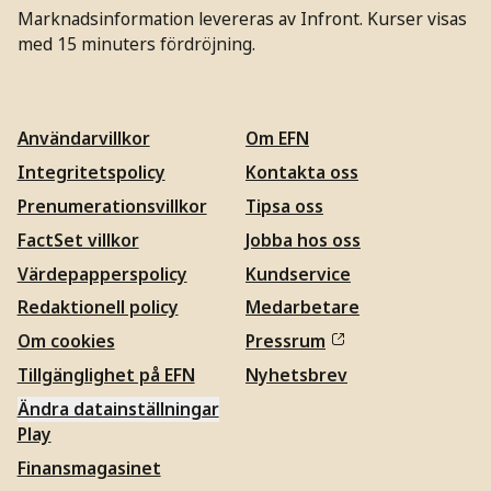
Marknadsinformation levereras av Infront. Kurser visas
med 15 minuters fördröjning.
Användarvillkor
Om EFN
Integritetspolicy
Kontakta oss
Prenumerationsvillkor
Tipsa oss
FactSet villkor
Jobba hos oss
Värdepapperspolicy
Kundservice
Redaktionell policy
Medarbetare
Om cookies
Pressrum
Tillgänglighet på EFN
Nyhetsbrev
Ändra datainställningar
Play
Finansmagasinet