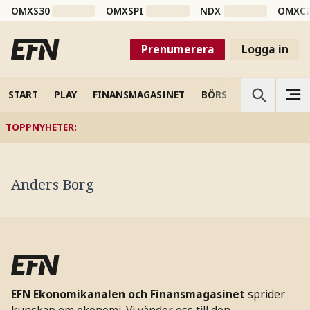
OMXS30
OMXSPI
NDX
OMXC
Prenumerera
Logga in
START
PLAY
FINANSMAGASINET
BÖRS
VETENSKAP
TOPPNYHETER
:
Anders Borg
EFN Ekonomikanalen och Finansmagasinet
sprider
kunskap om ekonomi. Vi vänder oss till den