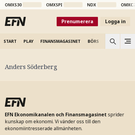
OMXS30
OMXSPI
NDX
OMXC
Prenumerera
Logga in
START
PLAY
FINANSMAGASINET
BÖRS
VETENSKAP
Anders Söderberg
EFN Ekonomikanalen och Finansmagasinet
sprider
kunskap om ekonomi. Vi vänder oss till den
ekonomiintresserade allmänheten.