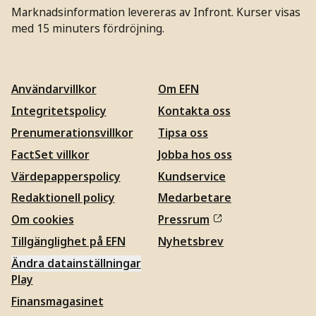
Marknadsinformation levereras av Infront. Kurser visas
med 15 minuters fördröjning.
Användarvillkor
Om EFN
Integritetspolicy
Kontakta oss
Prenumerationsvillkor
Tipsa oss
FactSet villkor
Jobba hos oss
Värdepapperspolicy
Kundservice
Redaktionell policy
Medarbetare
Om cookies
Pressrum
Tillgänglighet på EFN
Nyhetsbrev
Ändra datainställningar
Play
Finansmagasinet