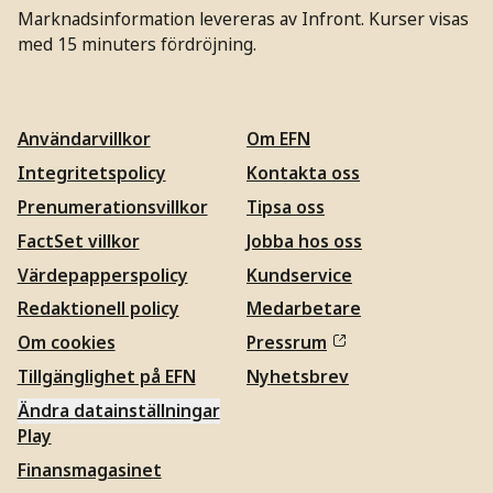
Marknadsinformation levereras av Infront. Kurser visas
med 15 minuters fördröjning.
Användarvillkor
Om EFN
Integritetspolicy
Kontakta oss
Prenumerationsvillkor
Tipsa oss
FactSet villkor
Jobba hos oss
Värdepapperspolicy
Kundservice
Redaktionell policy
Medarbetare
Om cookies
Pressrum
Tillgänglighet på EFN
Nyhetsbrev
Ändra datainställningar
Play
Finansmagasinet