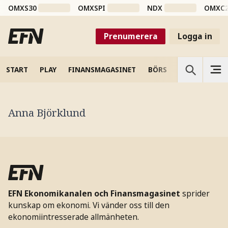
OMXS30
OMXSPI
NDX
OMXC
Prenumerera
Logga in
START
PLAY
FINANSMAGASINET
BÖRS
VETENSKAP
Anna Björklund
EFN Ekonomikanalen och Finansmagasinet
sprider
kunskap om ekonomi. Vi vänder oss till den
ekonomiintresserade allmänheten.