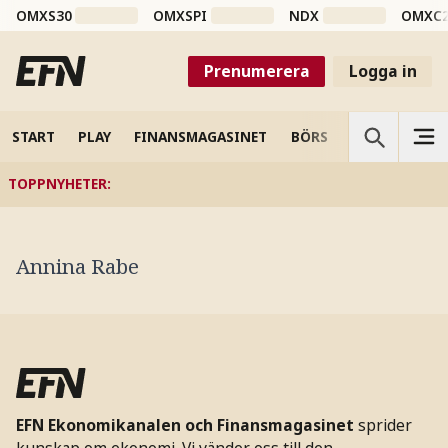
OMXS30
OMXSPI
NDX
OMXC
Prenumerera
Logga in
START
PLAY
FINANSMAGASINET
BÖRS
VETENSKAP
TOPPNYHETER
:
Annina Rabe
EFN Ekonomikanalen och Finansmagasinet
sprider
kunskap om ekonomi. Vi vänder oss till den