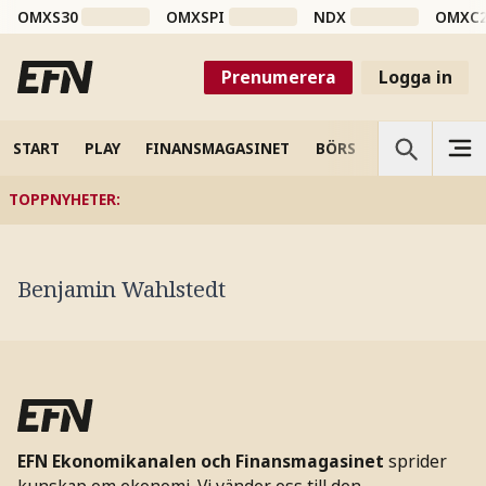
OMXS30
OMXSPI
NDX
OMXC
Prenumerera
Logga in
START
PLAY
FINANSMAGASINET
BÖRS
VETENSKAP
TOPPNYHETER
:
Benjamin Wahlstedt
EFN Ekonomikanalen och Finansmagasinet
sprider
kunskap om ekonomi. Vi vänder oss till den