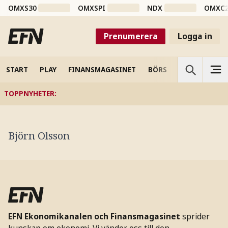
OMXS30
OMXSPI
NDX
OMXC
Prenumerera
Logga in
START
PLAY
FINANSMAGASINET
BÖRS
VETENSKAP
TOPPNYHETER
:
Björn Olsson
EFN Ekonomikanalen och Finansmagasinet
sprider
kunskap om ekonomi. Vi vänder oss till den