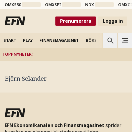
OMXS30
OMXSPI
NDX
OMXC
Prenumerera
Logga in
START
PLAY
FINANSMAGASINET
BÖRS
VETENSKAP
TOPPNYHETER
:
Björn Selander
EFN Ekonomikanalen och Finansmagasinet
sprider
kunskap om ekonomi. Vi vänder oss till den