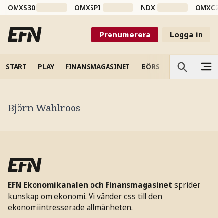
OMXS30
OMXSPI
NDX
OMXC
Prenumerera
Logga in
START
PLAY
FINANSMAGASINET
BÖRS
VETENSKAP
Björn Wahlroos
EFN Ekonomikanalen och Finansmagasinet
sprider
kunskap om ekonomi. Vi vänder oss till den
ekonomiintresserade allmänheten.