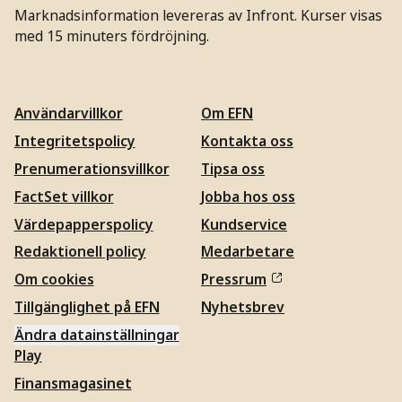
Marknadsinformation levereras av Infront. Kurser visas
med 15 minuters fördröjning.
Användarvillkor
Om EFN
Integritetspolicy
Kontakta oss
Prenumerationsvillkor
Tipsa oss
FactSet villkor
Jobba hos oss
Värdepapperspolicy
Kundservice
Redaktionell policy
Medarbetare
Om cookies
Pressrum
Tillgänglighet på EFN
Nyhetsbrev
Ändra datainställningar
Play
Finansmagasinet