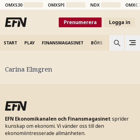
OMXS30
OMXSPI
NDX
OMXC
Prenumerera
Logga in
START
PLAY
FINANSMAGASINET
BÖRS
VETENSKAP
Carina Elmgren
EFN Ekonomikanalen och Finansmagasinet
sprider
kunskap om ekonomi. Vi vänder oss till den
ekonomiintresserade allmänheten.