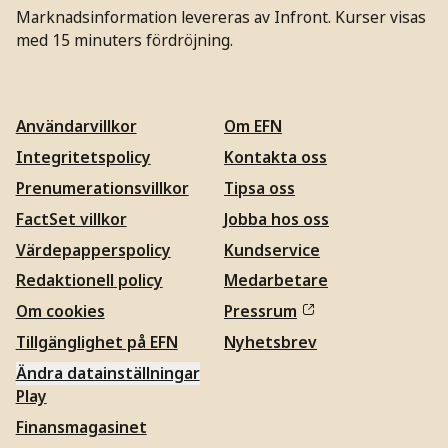
Marknadsinformation levereras av Infront. Kurser visas
med 15 minuters fördröjning.
Användarvillkor
Om EFN
Integritetspolicy
Kontakta oss
Prenumerationsvillkor
Tipsa oss
FactSet villkor
Jobba hos oss
Värdepapperspolicy
Kundservice
Redaktionell policy
Medarbetare
Om cookies
Pressrum
Tillgänglighet på EFN
Nyhetsbrev
Ändra datainställningar
Play
Finansmagasinet