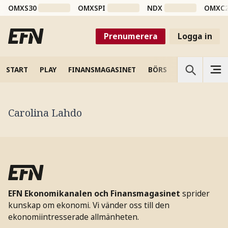
OMXS30
OMXSPI
NDX
OMXC
Prenumerera
Logga in
START
PLAY
FINANSMAGASINET
BÖRS
VETENSKAP
Carolina Lahdo
EFN Ekonomikanalen och Finansmagasinet
sprider
kunskap om ekonomi. Vi vänder oss till den
ekonomiintresserade allmänheten.