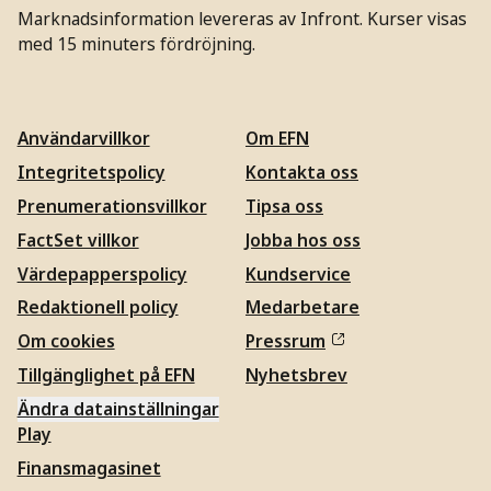
Marknadsinformation levereras av Infront. Kurser visas
med 15 minuters fördröjning.
Användarvillkor
Om EFN
Integritetspolicy
Kontakta oss
Prenumerationsvillkor
Tipsa oss
FactSet villkor
Jobba hos oss
Värdepapperspolicy
Kundservice
Redaktionell policy
Medarbetare
Om cookies
Pressrum
Tillgänglighet på EFN
Nyhetsbrev
Ändra datainställningar
Play
Finansmagasinet