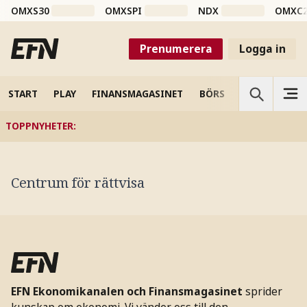
OMXS30
OMXSPI
NDX
OMXC
Prenumerera
Logga in
START
PLAY
FINANSMAGASINET
BÖRS
VETENSKAP
TOPPNYHETER
:
Centrum för rättvisa
EFN Ekonomikanalen och Finansmagasinet
sprider
kunskap om ekonomi. Vi vänder oss till den