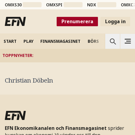
OMXS30
OMXSPI
NDX
OMXC
Prenumerera
Logga in
START
PLAY
FINANSMAGASINET
BÖRS
VETENSKAP
TOPPNYHETER
:
Christian Döbeln
EFN Ekonomikanalen och Finansmagasinet
sprider
kunskap om ekonomi. Vi vänder oss till den