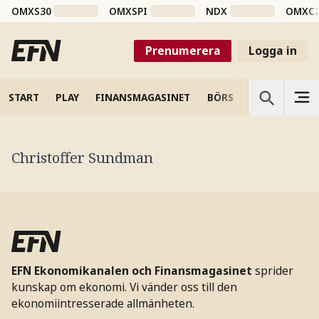
OMXS30
OMXSPI
NDX
OMXC
Prenumerera
Logga in
START
PLAY
FINANSMAGASINET
BÖRS
VETENSKAP
Christoffer Sundman
EFN Ekonomikanalen och Finansmagasinet
sprider
kunskap om ekonomi. Vi vänder oss till den
ekonomiintresserade allmänheten.