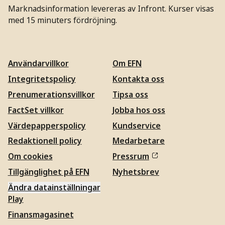
Marknadsinformation levereras av Infront. Kurser visas
med 15 minuters fördröjning.
Användarvillkor
Om EFN
Integritetspolicy
Kontakta oss
Prenumerationsvillkor
Tipsa oss
FactSet villkor
Jobba hos oss
Värdepapperspolicy
Kundservice
Redaktionell policy
Medarbetare
Om cookies
Pressrum
Tillgänglighet på EFN
Nyhetsbrev
Ändra datainställningar
Play
Finansmagasinet