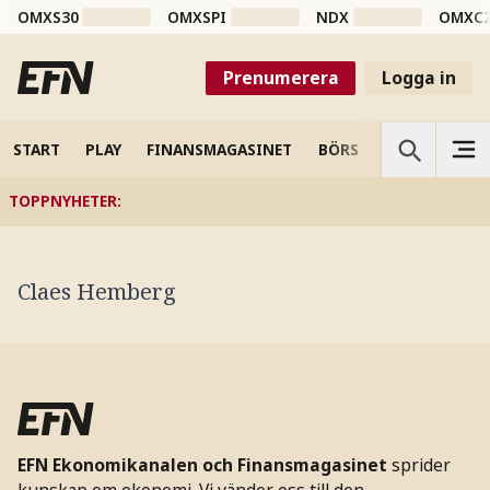
OMXS30
OMXSPI
NDX
OMXC
Prenumerera
Logga in
START
PLAY
FINANSMAGASINET
BÖRS
VETENSKAP
TOPPNYHETER
:
Claes Hemberg
EFN Ekonomikanalen och Finansmagasinet
sprider
kunskap om ekonomi. Vi vänder oss till den