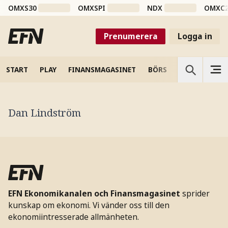
OMXS30
OMXSPI
NDX
OMXC
Prenumerera
Logga in
START
PLAY
FINANSMAGASINET
BÖRS
VETENSKAP
Dan Lindström
EFN Ekonomikanalen och Finansmagasinet
sprider
kunskap om ekonomi. Vi vänder oss till den
ekonomiintresserade allmänheten.