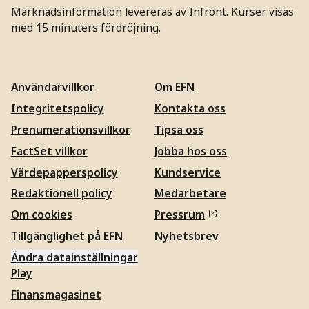
Marknadsinformation levereras av Infront. Kurser visas
med 15 minuters fördröjning.
Användarvillkor
Om EFN
Integritetspolicy
Kontakta oss
Prenumerationsvillkor
Tipsa oss
FactSet villkor
Jobba hos oss
Värdepapperspolicy
Kundservice
Redaktionell policy
Medarbetare
Om cookies
Pressrum
Tillgänglighet på EFN
Nyhetsbrev
Ändra datainställningar
Play
Finansmagasinet