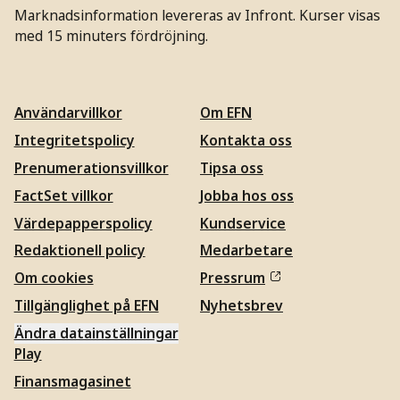
Marknadsinformation levereras av Infront. Kurser visas
med 15 minuters fördröjning.
Användarvillkor
Om EFN
Integritetspolicy
Kontakta oss
Prenumerationsvillkor
Tipsa oss
FactSet villkor
Jobba hos oss
Värdepapperspolicy
Kundservice
Redaktionell policy
Medarbetare
Om cookies
Pressrum
Tillgänglighet på EFN
Nyhetsbrev
Ändra datainställningar
Play
Finansmagasinet