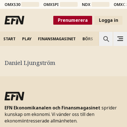
OMXS30
OMXSPI
NDX
OMXC
Prenumerera
Logga in
START
PLAY
FINANSMAGASINET
BÖRS
VETENSKAP
Daniel Ljungström
EFN Ekonomikanalen och Finansmagasinet
sprider
kunskap om ekonomi. Vi vänder oss till den
ekonomiintresserade allmänheten.