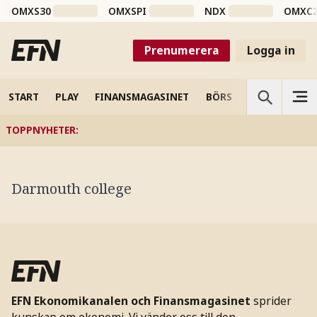
OMXS30
OMXSPI
NDX
OMXC
Prenumerera
Logga in
START
PLAY
FINANSMAGASINET
BÖRS
VETENSKAP
TOPPNYHETER
:
Darmouth college
EFN Ekonomikanalen och Finansmagasinet
sprider
kunskap om ekonomi. Vi vänder oss till den