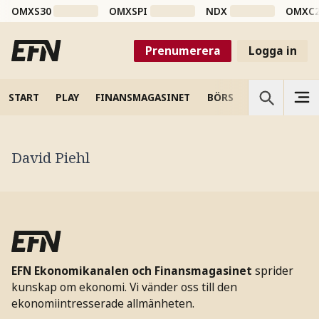
OMXS30
OMXSPI
NDX
OMXC
Prenumerera
Logga in
START
PLAY
FINANSMAGASINET
BÖRS
VETENSKAP
David Piehl
EFN Ekonomikanalen och Finansmagasinet
sprider
kunskap om ekonomi. Vi vänder oss till den
ekonomiintresserade allmänheten.