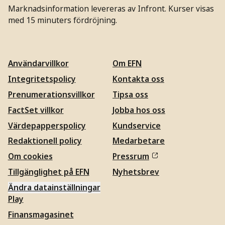
Marknadsinformation levereras av Infront. Kurser visas
med 15 minuters fördröjning.
Användarvillkor
Om EFN
Integritetspolicy
Kontakta oss
Prenumerationsvillkor
Tipsa oss
FactSet villkor
Jobba hos oss
Värdepapperspolicy
Kundservice
Redaktionell policy
Medarbetare
Om cookies
Pressrum
Tillgänglighet på EFN
Nyhetsbrev
Ändra datainställningar
Play
Finansmagasinet