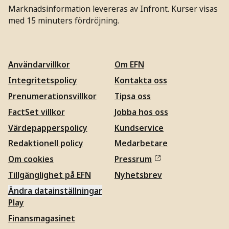
Marknadsinformation levereras av Infront. Kurser visas
med 15 minuters fördröjning.
Användarvillkor
Om EFN
Integritetspolicy
Kontakta oss
Prenumerationsvillkor
Tipsa oss
FactSet villkor
Jobba hos oss
Värdepapperspolicy
Kundservice
Redaktionell policy
Medarbetare
Om cookies
Pressrum
Tillgänglighet på EFN
Nyhetsbrev
Ändra datainställningar
Play
Finansmagasinet