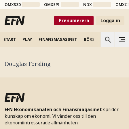
OMXS30
OMXSPI
NDX
OMXC
Prenumerera
Logga in
START
PLAY
FINANSMAGASINET
BÖRS
VETENSKAP
Douglas Forsling
EFN Ekonomikanalen och Finansmagasinet
sprider
kunskap om ekonomi. Vi vänder oss till den
ekonomiintresserade allmänheten.