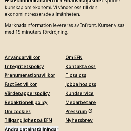
EFN Ekonomikanalen och Finansmagasinet
sprider
kunskap om ekonomi. Vi vänder oss till den
ekonomiintresserade allmänheten.
Marknadsinformation levereras av Infront. Kurser visas
med 15 minuters fördröjning.
Användarvillkor
Om EFN
Integritetspolicy
Kontakta oss
Prenumerationsvillkor
Tipsa oss
FactSet villkor
Jobba hos oss
Värdepapperspolicy
Kundservice
Redaktionell policy
Medarbetare
Om cookies
Pressrum
Tillgänglighet på EFN
Nyhetsbrev
Ändra datainställningar