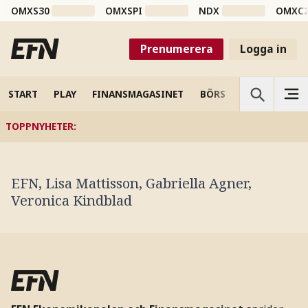
OMXS30
OMXSPI
NDX
OMXC
Prenumerera
Logga in
START
PLAY
FINANSMAGASINET
BÖRS
VETENSKAP
TOPPNYHETER
:
EFN, Lisa Mattisson, Gabriella Agner,
Veronica Kindblad