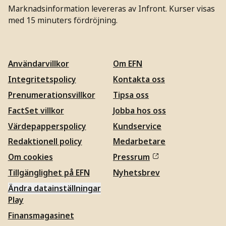
Marknadsinformation levereras av Infront. Kurser visas
med 15 minuters fördröjning.
Användarvillkor
Om EFN
Integritetspolicy
Kontakta oss
Prenumerationsvillkor
Tipsa oss
FactSet villkor
Jobba hos oss
Värdepapperspolicy
Kundservice
Redaktionell policy
Medarbetare
Om cookies
Pressrum
Tillgänglighet på EFN
Nyhetsbrev
Ändra datainställningar
Play
Finansmagasinet