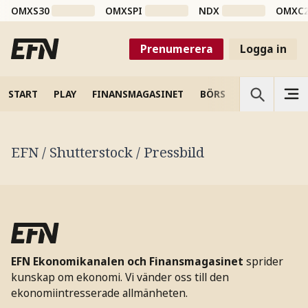
OMXS30
OMXSPI
NDX
OMXC
Prenumerera
Logga in
START
PLAY
FINANSMAGASINET
BÖRS
VETENSKAP
EFN / Shutterstock / Pressbild
EFN Ekonomikanalen och Finansmagasinet
sprider
kunskap om ekonomi. Vi vänder oss till den
ekonomiintresserade allmänheten.