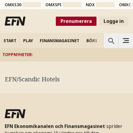
OMXS30
OMXSPI
NDX
OMXC
Prenumerera
Logga in
START
PLAY
FINANSMAGASINET
BÖRS
VETENSKAP
TOPPNYHETER
:
EFN/Scandic Hotels
EFN Ekonomikanalen och Finansmagasinet
sprider
kunskap om ekonomi. Vi vänder oss till den