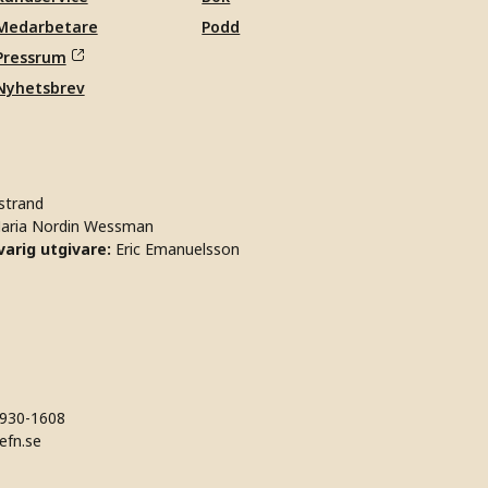
Medarbetare
Podd
Pressrum
Nyhetsbrev
strand
aria Nordin Wessman
arig utgivare:
Eric Emanuelsson
930-1608
efn.se