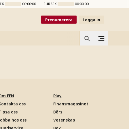
EK
00:00:00
EURSEK
00:00:00
Prenumerera
Logga in
Om EFN
Play
Kontakta oss
Finansmagasinet
Tipsa oss
Börs
Jobba hos oss
Vetenskap
Kundservice
Bok