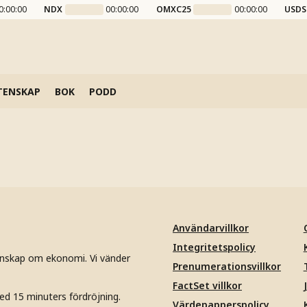
0:00:00
NDX
00:00:00
OMXC25
00:00:00
USDS
TENSKAP
BOK
PODD
Användarvillkor
Integritetspolicy
unskap om ekonomi. Vi vänder
Prenumerationsvillkor
FactSet villkor
ed 15 minuters fördröjning.
Värdepapperspolicy