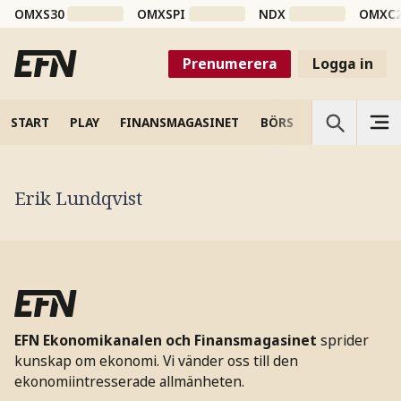
OMXS30
OMXSPI
NDX
OMXC
Prenumerera
Logga in
START
PLAY
FINANSMAGASINET
BÖRS
VETENSKAP
Erik Lundqvist
EFN Ekonomikanalen och Finansmagasinet
sprider
kunskap om ekonomi. Vi vänder oss till den
ekonomiintresserade allmänheten.