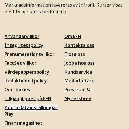
Marknadsinformation levereras av Infront. Kurser visas
med 15 minuters fördröjning.
Användarvillkor
Om EFN
Integritetspolicy
Kontakta oss
Prenumerationsvillkor
Tipsa oss
FactSet villkor
Jobba hos oss
Värdepapperspolicy
Kundservice
Redaktionell policy
Medarbetare
Om cookies
Pressrum
Tillgänglighet på EFN
Nyhetsbrev
Ändra datainställningar
Play
Finansmagasinet