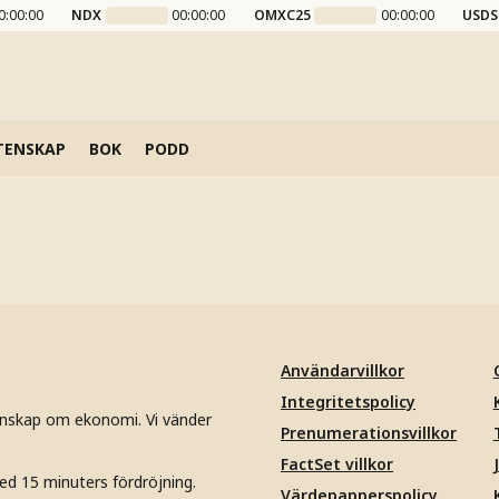
0:00:00
NDX
00:00:00
OMXC25
00:00:00
USDS
TENSKAP
BOK
PODD
Användarvillkor
Integritetspolicy
unskap om ekonomi. Vi vänder
Prenumerationsvillkor
FactSet villkor
ed 15 minuters fördröjning.
Värdepapperspolicy