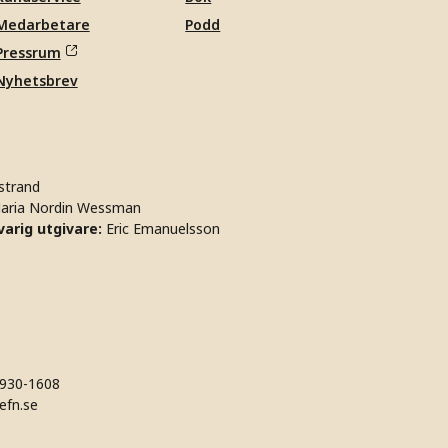
Medarbetare
Podd
Pressrum
Nyhetsbrev
strand
aria Nordin Wessman
arig utgivare:
Eric Emanuelsson
930-1608
efn.se