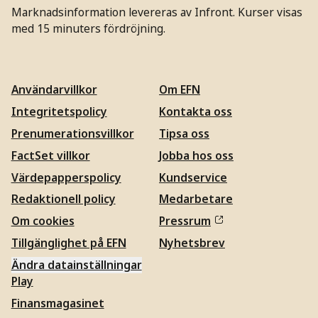
Marknadsinformation levereras av Infront. Kurser visas
med 15 minuters fördröjning.
Användarvillkor
Om EFN
Integritetspolicy
Kontakta oss
Prenumerationsvillkor
Tipsa oss
FactSet villkor
Jobba hos oss
Värdepapperspolicy
Kundservice
Redaktionell policy
Medarbetare
Om cookies
Pressrum
Tillgänglighet på EFN
Nyhetsbrev
Ändra datainställningar
Play
Finansmagasinet