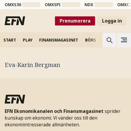
OMXS30
OMXSPI
NDX
OMXC
Prenumerera
Logga in
START
PLAY
FINANSMAGASINET
BÖRS
VETENSKAP
Eva-Karin Bergman
EFN Ekonomikanalen och Finansmagasinet
sprider
kunskap om ekonomi. Vi vänder oss till den
ekonomiintresserade allmänheten.