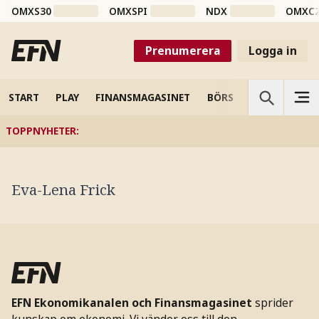
OMXS30
OMXSPI
NDX
OMXC
Prenumerera
Logga in
START
PLAY
FINANSMAGASINET
BÖRS
VETENSKAP
TOPPNYHETER
:
Eva-Lena Frick
EFN Ekonomikanalen och Finansmagasinet
sprider
kunskap om ekonomi. Vi vänder oss till den