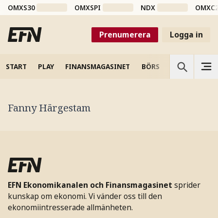
OMXS30
OMXSPI
NDX
OMXC
Prenumerera
Logga in
START
PLAY
FINANSMAGASINET
BÖRS
VETENSKAP
Fanny Härgestam
EFN Ekonomikanalen och Finansmagasinet
sprider
kunskap om ekonomi. Vi vänder oss till den
ekonomiintresserade allmänheten.