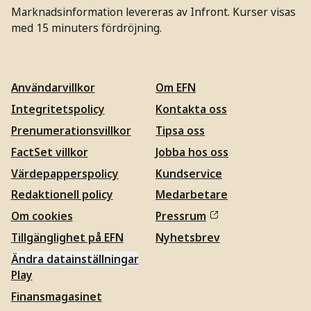
Marknadsinformation levereras av Infront. Kurser visas
med 15 minuters fördröjning.
Användarvillkor
Om EFN
Integritetspolicy
Kontakta oss
Prenumerationsvillkor
Tipsa oss
FactSet villkor
Jobba hos oss
Värdepapperspolicy
Kundservice
Redaktionell policy
Medarbetare
Om cookies
Pressrum
Tillgänglighet på EFN
Nyhetsbrev
Ändra datainställningar
Play
Finansmagasinet