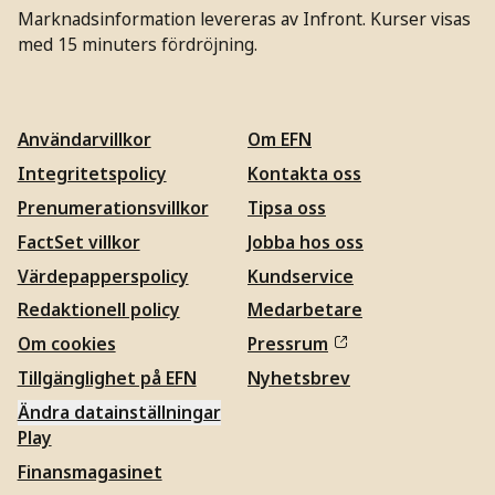
Marknadsinformation levereras av Infront. Kurser visas
med 15 minuters fördröjning.
Användarvillkor
Om EFN
Integritetspolicy
Kontakta oss
Prenumerationsvillkor
Tipsa oss
FactSet villkor
Jobba hos oss
Värdepapperspolicy
Kundservice
Redaktionell policy
Medarbetare
Om cookies
Pressrum
Tillgänglighet på EFN
Nyhetsbrev
Ändra datainställningar
Play
Finansmagasinet