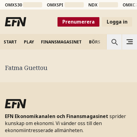
OMXS30
OMXSPI
NDX
OMXC
Prenumerera
Logga in
START
PLAY
FINANSMAGASINET
BÖRS
VETENSKAP
Fatma Guettou
EFN Ekonomikanalen och Finansmagasinet
sprider
kunskap om ekonomi. Vi vänder oss till den
ekonomiintresserade allmänheten.