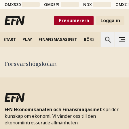
OMXS30
OMXSPI
NDX
OMXC
Prenumerera
Logga in
START
PLAY
FINANSMAGASINET
BÖRS
VETENSKAP
Försvarshögskolan
EFN Ekonomikanalen och Finansmagasinet
sprider
kunskap om ekonomi. Vi vänder oss till den
ekonomiintresserade allmänheten.