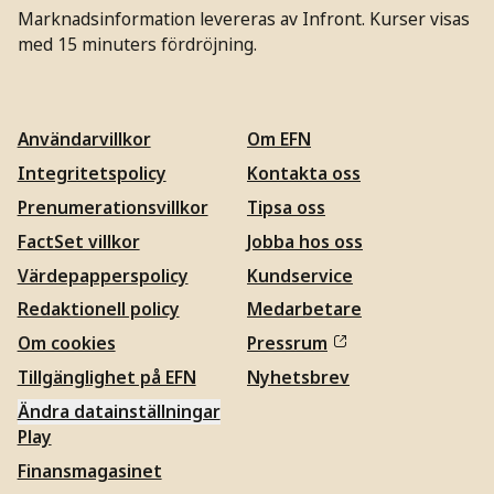
Marknadsinformation levereras av Infront. Kurser visas
med 15 minuters fördröjning.
Användarvillkor
Om EFN
Integritetspolicy
Kontakta oss
Prenumerationsvillkor
Tipsa oss
FactSet villkor
Jobba hos oss
Värdepapperspolicy
Kundservice
Redaktionell policy
Medarbetare
Om cookies
Pressrum
Tillgänglighet på EFN
Nyhetsbrev
Ändra datainställningar
Play
Finansmagasinet