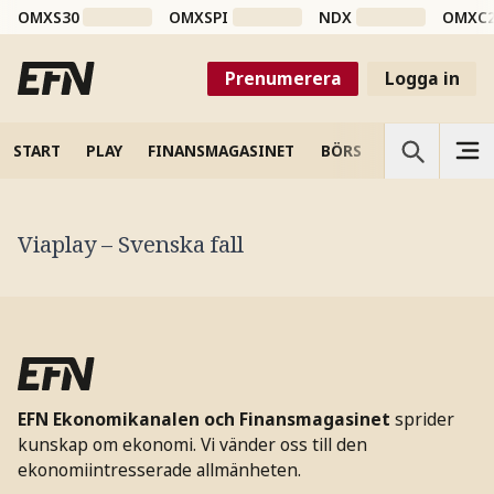
OMXS30
OMXSPI
NDX
OMXC
Prenumerera
Logga in
START
PLAY
FINANSMAGASINET
BÖRS
VETENSKAP
Viaplay – Svenska fall
EFN Ekonomikanalen och Finansmagasinet
sprider
kunskap om ekonomi. Vi vänder oss till den
ekonomiintresserade allmänheten.