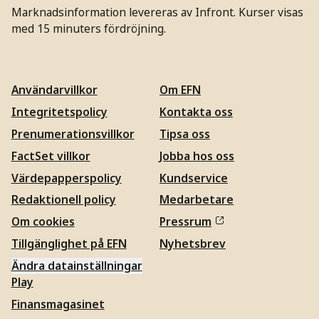
Marknadsinformation levereras av Infront. Kurser visas
med 15 minuters fördröjning.
Användarvillkor
Om EFN
Integritetspolicy
Kontakta oss
Prenumerationsvillkor
Tipsa oss
FactSet villkor
Jobba hos oss
Värdepapperspolicy
Kundservice
Redaktionell policy
Medarbetare
Om cookies
Pressrum
Tillgänglighet på EFN
Nyhetsbrev
Ändra datainställningar
Play
Finansmagasinet