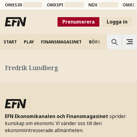
OMXS30
OMXSPI
NDX
OMXC
Prenumerera
Logga in
START
PLAY
FINANSMAGASINET
BÖRS
VETENSKAP
Fredrik Lundberg
EFN Ekonomikanalen och Finansmagasinet
sprider
kunskap om ekonomi. Vi vänder oss till den
ekonomiintresserade allmänheten.