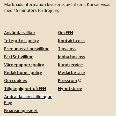
Marknadsinformation levereras av Infront. Kurser visas
med 15 minuters fördröjning.
Användarvillkor
Om EFN
Integritetspolicy
Kontakta oss
Prenumerationsvillkor
Tipsa oss
FactSet villkor
Jobba hos oss
Värdepapperspolicy
Kundservice
Redaktionell policy
Medarbetare
Om cookies
Pressrum
Tillgänglighet på EFN
Nyhetsbrev
Ändra datainställningar
Play
Finansmagasinet