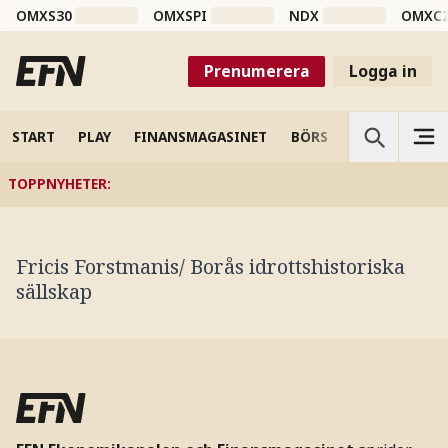
OMXS30
OMXSPI
NDX
OMXC
Prenumerera
Logga in
START
PLAY
FINANSMAGASINET
BÖRS
VETENSKAP
TOPPNYHETER
:
Fricis Forstmanis/ Borås idrottshistoriska
sällskap