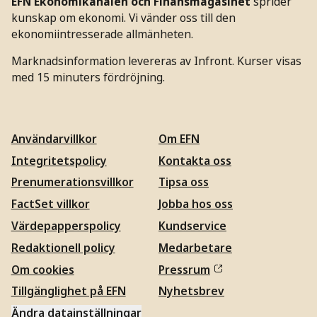
EFN Ekonomikanalen och Finansmagasinet
sprider
kunskap om ekonomi. Vi vänder oss till den
ekonomiintresserade allmänheten.
Marknadsinformation levereras av Infront. Kurser visas
med 15 minuters fördröjning.
Användarvillkor
Om EFN
Integritetspolicy
Kontakta oss
Prenumerationsvillkor
Tipsa oss
FactSet villkor
Jobba hos oss
Värdepapperspolicy
Kundservice
Redaktionell policy
Medarbetare
Om cookies
Pressrum
Tillgänglighet på EFN
Nyhetsbrev
Ändra datainställningar