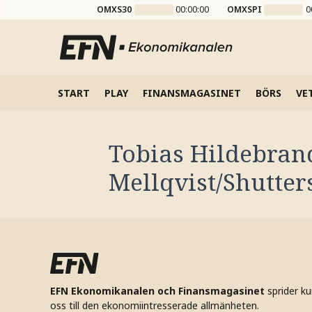
OMXS30
00:00:00
OMXSPI
0
START
PLAY
FINANSMAGASINET
BÖRS
VE
Tobias Hildebran
Mellqvist/Shutter
EFN Ekonomikanalen och Finansmagasinet
sprider k
oss till den ekonomiintresserade allmänheten.