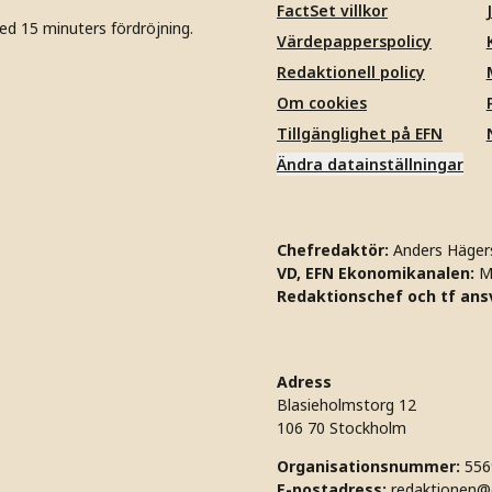
FactSet villkor
ed 15 minuters fördröjning.
Värdepapperspolicy
Redaktionell policy
Om cookies
Tillgänglighet på EFN
Ändra datainställningar
Chefredaktör:
Anders Häger
VD, EFN Ekonomikanalen:
M
Redaktionschef och tf ansv
Adress
Blasieholmstorg 12
106 70 Stockholm
Organisationsnummer:
556
E-postadress:
redaktionen@