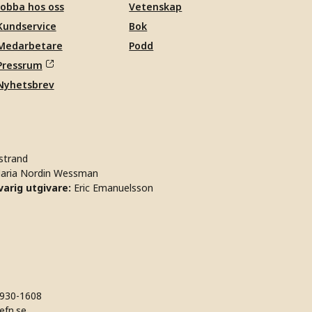
Jobba hos oss
Vetenskap
Kundservice
Bok
Medarbetare
Podd
Pressrum
Nyhetsbrev
strand
aria Nordin Wessman
arig utgivare:
Eric Emanuelsson
930-1608
efn.se