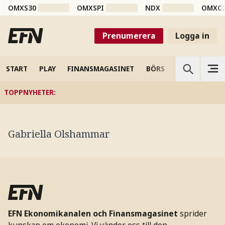
OMXS30
OMXSPI
NDX
OMXC
Prenumerera
Logga in
START
PLAY
FINANSMAGASINET
BÖRS
VETENSKAP
TOPPNYHETER
:
Gabriella Olshammar
EFN Ekonomikanalen och Finansmagasinet
sprider
kunskap om ekonomi. Vi vänder oss till den