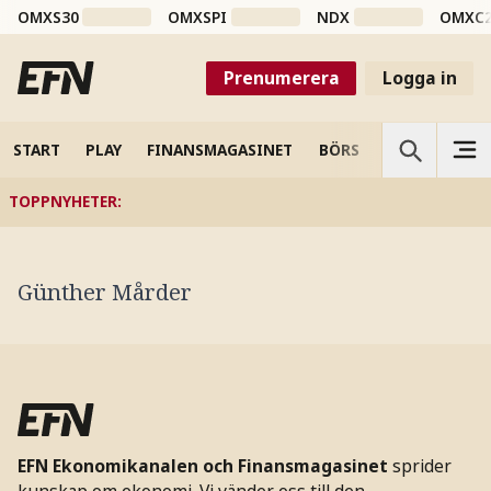
OMXS30
OMXSPI
NDX
OMXC
Prenumerera
Logga in
START
PLAY
FINANSMAGASINET
BÖRS
VETENSKAP
TOPPNYHETER
:
Günther Mårder
EFN Ekonomikanalen och Finansmagasinet
sprider
kunskap om ekonomi. Vi vänder oss till den