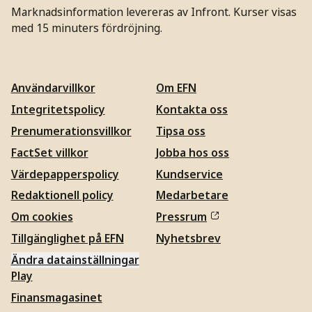
Marknadsinformation levereras av Infront. Kurser visas
med 15 minuters fördröjning.
Användarvillkor
Om EFN
Integritetspolicy
Kontakta oss
Prenumerationsvillkor
Tipsa oss
FactSet villkor
Jobba hos oss
Värdepapperspolicy
Kundservice
Redaktionell policy
Medarbetare
Om cookies
Pressrum
Tillgänglighet på EFN
Nyhetsbrev
Ändra datainställningar
Play
Finansmagasinet