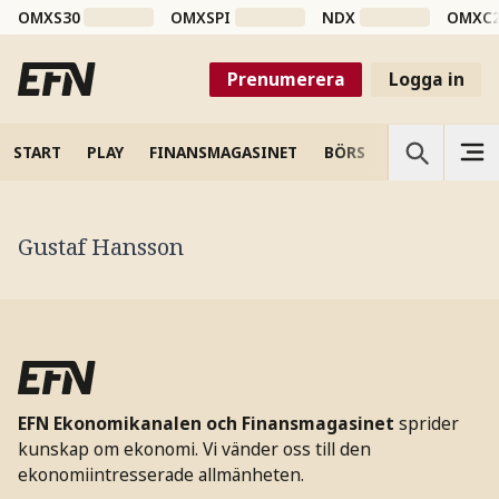
OMXS30
OMXSPI
NDX
OMXC
Prenumerera
Logga in
START
PLAY
FINANSMAGASINET
BÖRS
VETENSKAP
Gustaf Hansson
EFN Ekonomikanalen och Finansmagasinet
sprider
kunskap om ekonomi. Vi vänder oss till den
ekonomiintresserade allmänheten.